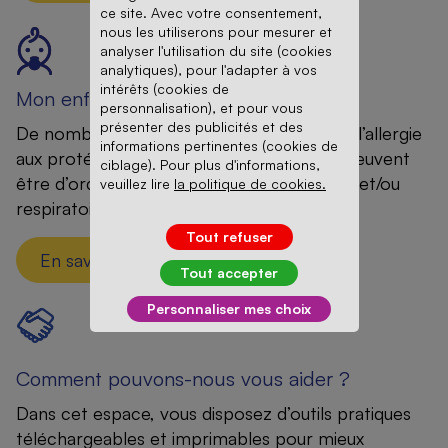
ce site. Avec votre consentement,
nous les utiliserons pour mesurer et
analyser l'utilisation du site (cookies
analytiques), pour l'adapter à vos
intérêts (cookies de
Mon enfant est-il concerné ?
personnalisation), et pour vous
présenter des publicités et des
De nombreux symptômes sont associés à l’allergie
informations pertinentes (cookies de
aux protéines de lait de vache (APLV). Ils peuvent
ciblage). Pour plus d'informations,
être d’ordre digestif et/ou dermatologique et/ou
veuillez lire
la politique de cookies.
respiratoire.
Tout refuser
En savoir plus
Tout accepter
Personnaliser mes choix
Comment pouvons-nous vous aider ?
Dans cet espace, vous disposez d’outils pratiques
téléchargeables et imprimables pour mieux